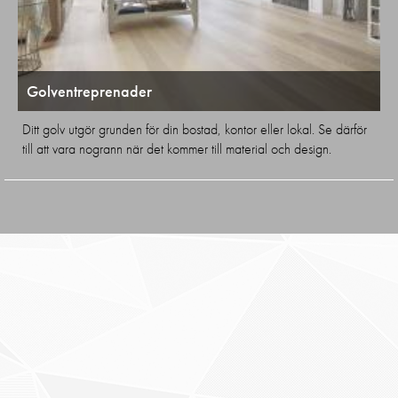
Golventreprenader
Ditt golv utgör grunden för din bostad, kontor eller lokal. Se därför
till att vara nogrann när det kommer till material och design.