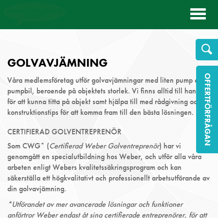
Toggl
naviga
GOLVAVJÄMNING
OFFERTFÖRFRÅGAN
Våra medlemsföretag utför golvavjämningar med liten pump eller
pumpbil, beroende på objektets storlek. Vi finns alltid till hands
för att kunna titta på objekt samt hjälpa till med rådgivning och
konstruktionstips för att komma fram till den bästa lösningen.
CERTIFIERAD GOLVENTREPRENÖR
Som CWG* (
Certifierad Weber Golventreprenör
) har vi
genomgått en specialutbildning hos Weber, och utför alla våra
arbeten enligt Webers kvalitetssäkringsprogram och kan
säkerställa ett högkvalitativt och professionellt arbetsutförande av
din golvavjämning.
*Utförandet av mer avancerade lösningar och funktioner
anförtror Weber endast åt sina certifierade entreprenörer, för att