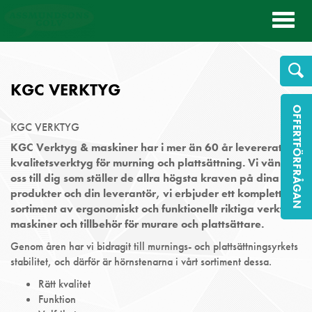
Toggl
naviga
KGC VERKTYG
OFFERTFÖRFRÅGAN
KGC VERKTYG
KGC Verktyg & maskiner har i mer än 60 år levererat
kvalitetsverktyg för murning och plattsättning. Vi vänder
oss till dig som ställer de allra högsta kraven på dina
produkter och din leverantör, vi erbjuder ett komplett
sortiment av ergonomiskt och funktionellt riktiga verktyg,
maskiner och tillbehör för murare och plattsättare.
Genom åren har vi bidragit till murnings- och plattsättningsyrkets
stabilitet, och därför är hörnstenarna i vårt sortiment dessa.
Rätt kvalitet
Funktion