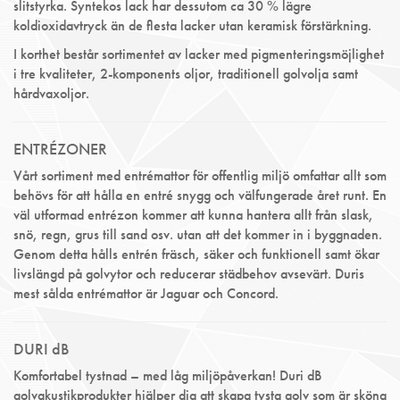
slitstyrka. Syntekos lack har dessutom ca 30 % lägre
koldioxidavtryck än de flesta lacker utan keramisk förstärkning.
I korthet består sortimentet av lacker med pigmenteringsmöjlighet
i tre kvaliteter, 2-komponents oljor, traditionell golvolja samt
hårdvaxoljor.
ENTRÉZONER
Vårt sortiment med entrémattor för offentlig miljö omfattar allt som
behövs för att hålla en entré snygg och välfungerade året runt. En
väl utformad entrézon kommer att kunna hantera allt från slask,
snö, regn, grus till sand osv. utan att det kommer in i byggnaden.
Genom detta hålls entrén fräsch, säker och funktionell samt ökar
livslängd på golvytor och reducerar städbehov avsevärt. Duris
mest sålda entrémattor är Jaguar och Concord.
DURI dB
Komfortabel tystnad – med låg miljöpåverkan! Duri dB
golvakustikprodukter hjälper dig att skapa tysta golv som är sköna