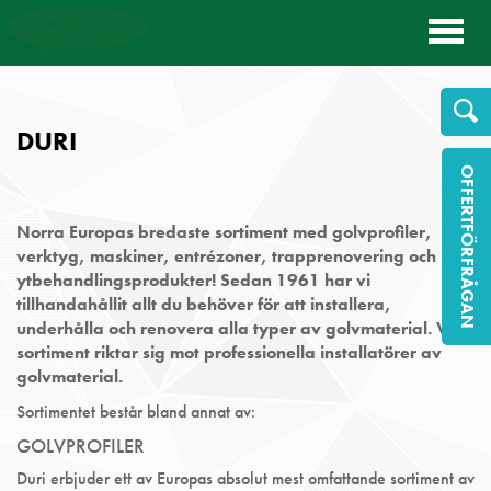
Toggl
naviga
DURI
OFFERTFÖRFRÅGAN
Norra Europas bredaste sortiment med golvprofiler,
verktyg, maskiner, entrézoner, trapprenovering och
ytbehandlingsprodukter! Sedan 1961 har vi
tillhandahållit allt du behöver för att installera,
underhålla och renovera alla typer av golvmaterial. Vårt
sortiment riktar sig mot professionella installatörer av
golvmaterial.
Sortimentet består bland annat av:
GOLVPROFILER
Duri erbjuder ett av Europas absolut mest omfattande sortiment av