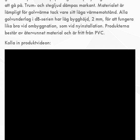
att gå på. Trum- och stegljud dämpas markant. Materialet är
lämpligt för golvvärme tack vare sitt låga värmemotstånd. Alla
golvunderlag i dB-serien har låg bygghöjd, 2 mm, för att fungera
lika bra vid ombyggnation, som vid nyinstallation. Produkterna
består av återvunnet material och är fritt från PVC.
Kolla in produktvideon: