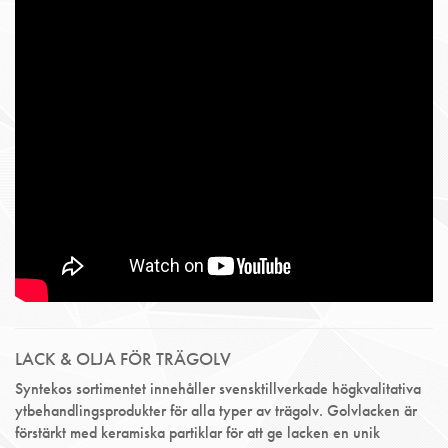
LACK & OLJA FÖR TRÄGOLV
Syntekos sortimentet innehåller svensktillverkade högkvalitativa
ytbehandlingsprodukter för alla typer av trägolv. Golvlacken är
förstärkt med keramiska partiklar för att ge lacken en unik