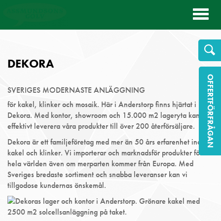
Toggl
naviga
DEKORA
OFFERTFÖRFRÅGAN
SVERIGES MODERNASTE ANLÄGGNING
för kakel, klinker och mosaik. Här i Anderstorp finns hjärtat i
Dekora. Med kontor, showroom och 15.000 m2 lageryta kan vi
effektivt leverera våra produkter till över 200 återförsäljare.
Dekora är ett familjeföretag med mer än 50 års erfarenhet inom
kakel och klinker. Vi importerar och marknadsför produkter för
hela världen även om merparten kommer från Europa. Med
Sveriges bredaste sortiment och snabba leveranser kan vi
tillgodose kundernas önskemål.